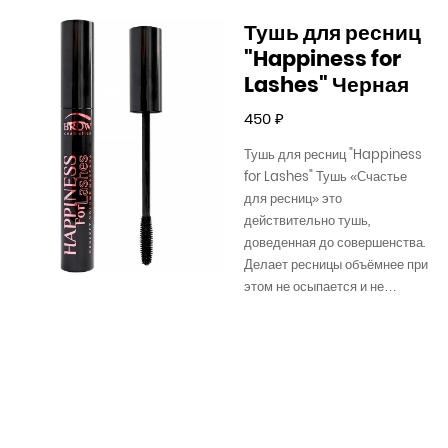
Тушь для ресниц
"Happiness for
Lashes" Черная
Обычная
450 ₽
цена
Тушь для ресниц "Happiness
for Lashes" Тушь «Счастье
для ресниц» это
действительно тушь,
доведенная до совершенства.
Делает ресницы объёмнее при
этом не осыпается и не…
В
remove
add
корз
В избранное