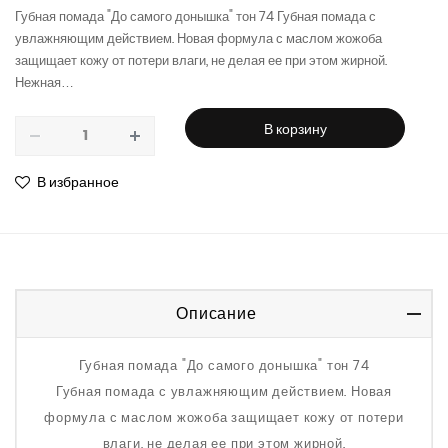
Губная помада "До самого донышка" тон 74 Губная помада с
увлажняющим действием. Новая формула с маслом жожоба
защищает кожу от потери влаги, не делая ее при этом жирной.
Нежная…
В корзину
remove
add
В избранное
Описание
Губная помада "До самого донышка" тон 74
Губная помада с увлажняющим действием. Новая
формула с маслом жожоба защищает кожу от потери
влаги, не делая ее при этом жирной.