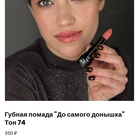
Губная помада "До самого донышка"
Тон 74
Обычная
350 ₽
цена