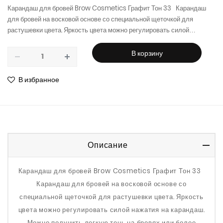
Карандаш для бровей Brow Cosmetics Графит Тон 33 Карандаш
для бровей на восковой основе со специальной щеточкой для
растушевки цвета. Яркость цвета можно регулировать силой…
В корзину
remove
add
В избранное
Описание
Карандаш для бровей Brow Cosmetics Графит Тон 33
Карандаш для бровей на восковой основе со
специальной щеточкой для растушевки цвета. Яркость
цвета можно регулировать силой нажатия на карандаш.
Можно получить легкую тень на бровях или более