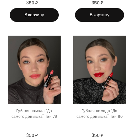
350 ₽
Sale
Regular
350 ₽
Sale
Regular
price
price
price
price
В корзину
В корзину
Губная помада "До
Губная помада "До
самого донышка" Тон 79
самого донышка" Тон 80
350 ₽
Sale
Regular
350 ₽
Sale
Regular