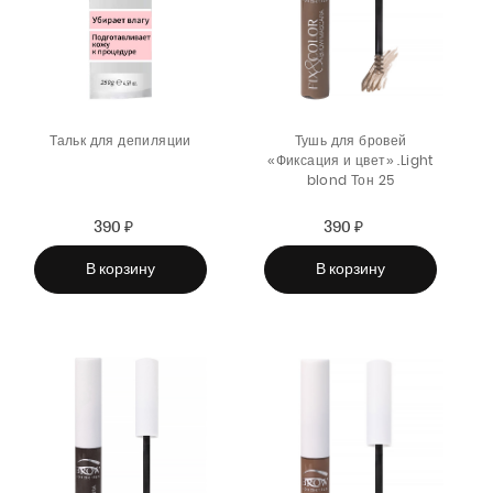
Тальк для депиляции
Тушь для бровей
«Фиксация и цвет» .Light
blond Тон 25
390 ₽
Sale
Regular
390 ₽
Sale
Regular
price
price
price
price
В корзину
В корзину