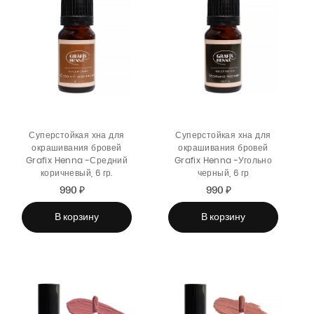
Суперстойкая хна для
Суперстойкая хна для
окрашивания бровей
окрашивания бровей
Grafix Henna -Средний
Grafix Henna -Угольно
коричневый, 6 гр.
черный, 6 гр
990 ₽
Sale
Regular
990 ₽
Sale
Regular
price
price
price
price
В корзину
В корзину