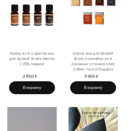
Набор из 4-х цветов хны
Набор хны для бровей
для бровей Grafix Henna
Brow Cosmetics из 4
с 25% скидкой
основных оттенков плюс
2 Микс тона в Подарок
2 850 ₽
Sale
Regular
3 900 ₽
Sale
Regular
price
price
price
price
В корзину
В корзину