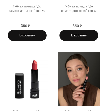
Губная помада "До
Губная помада "До
самого донышка" Тон 60
самого донышка" Тон 61
350 ₽
Sale
Regular
350 ₽
Sale
Regular
price
price
price
price
В корзину
В корзину