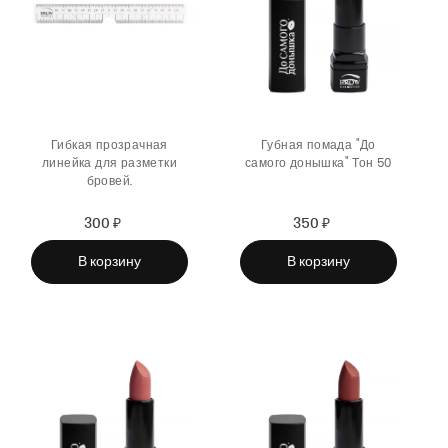
Гибкая прозрачная
Губная помада "До
линейка для разметки
самого донышка" Тон 50
бровей.
300 ₽
Sale
Regular
350 ₽
Sale
Regular
price
price
price
price
В корзину
В корзину