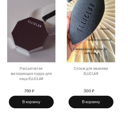
Рассыпчатая
Спонж для макияжа
матирующая пудра для
ELLICLAR
лица ELLICLAR
790 ₽
Sale
Regular
300 ₽
Sale
Regular
price
price
price
price
В корзину
В корзину