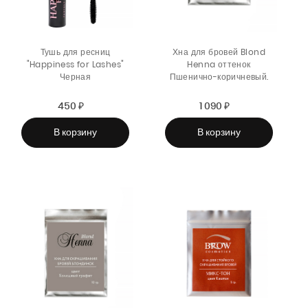
Тушь для ресниц
Хна для бровей Blond
"Happiness for Lashes"
Henna оттенок
Черная
Пшенично-коричневый.
450 ₽
Sale
Regular
1 090 ₽
Sale
Regular
price
price
price
price
В корзину
В корзину