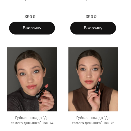
350 ₽
Sale
Regular
350 ₽
Sale
Regular
price
price
price
price
В корзину
В корзину
Губная помада "До
Губная помада "До
самого донышка" Тон 74
самого донышка" Тон 75