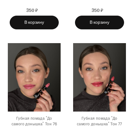
350 ₽
Sale
Regular
350 ₽
Sale
Regular
price
price
price
price
В корзину
В корзину
Губная помада "До
Губная помада "До
самого донышка" Тон 76
самого донышка" Тон 77