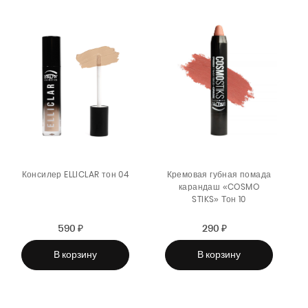
Консилер ELLICLAR тон 04
Кремовая губная помада
карандаш «COSMO
STIKS» Тон 10
590 ₽
Sale
Regular
290 ₽
Sale
Regular
price
price
price
price
В корзину
В корзину