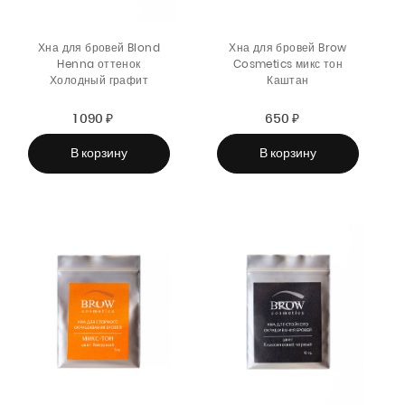
Хна для бровей Blond
Хна для бровей Brow
Henna оттенок
Cosmetics микс тон
Холодный графит
Каштан
1 090 ₽
Sale
Regular
650 ₽
Sale
Regular
price
price
price
price
В корзину
В корзину