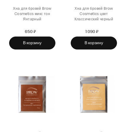
Хна для бровей Brow
Хна для бровей Brow
Cosmetics микс тон
Cosmetics цвет
Янтарный
Классический черный
650 ₽
Sale
Regular
1 090 ₽
Sale
Regular
price
price
price
price
В корзину
В корзину