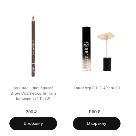
Карандаш для бровей
Консилер ELLICLAR тон 01
Brow Cosmetics Теплый
Коричневый Тон 31
290 ₽
Sale
Regular
590 ₽
Sale
Regular
price
price
price
price
В корзину
В корзину