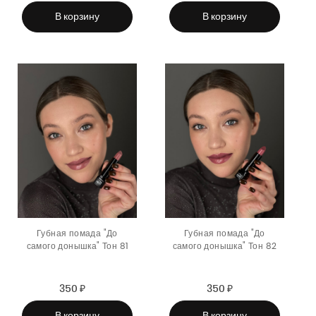
price
price
price
price
В корзину
В корзину
Губная помада "До
Губная помада "До
самого донышка" Тон 81
самого донышка" Тон 82
350 ₽
Sale
Regular
350 ₽
Sale
Regular
price
price
price
price
В корзину
В корзину